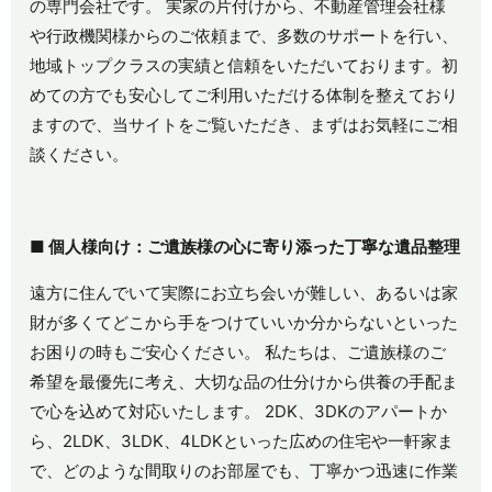
の専門会社です。 実家の片付けから、不動産管理会社様
や行政機関様からのご依頼まで、多数のサポートを行い、
地域トップクラスの実績と信頼をいただいております。初
めての方でも安心してご利用いただける体制を整えており
ますので、当サイトをご覧いただき、まずはお気軽にご相
談ください。
■
個人様向け：ご遺族様の心に寄り添った丁寧な遺品整理
遠方に住んでいて実際にお立ち会いが難しい、あるいは家
財が多くてどこから手をつけていいか分からないといった
お困りの時もご安心ください。 私たちは、ご遺族様のご
希望を最優先に考え、大切な品の仕分けから供養の手配ま
で心を込めて対応いたします。
2DK
、
3DK
のアパートか
ら、
2LDK
、
3LDK
、
4LDK
といった広めの住宅や一軒家ま
で、どのような間取りのお部屋でも、丁寧かつ迅速に作業