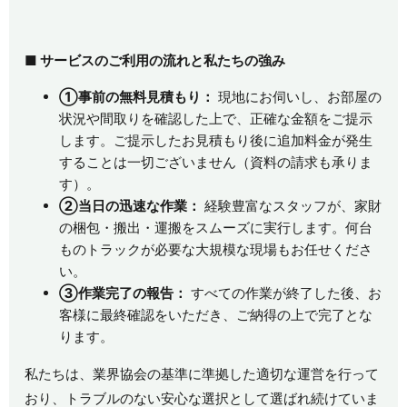
■
サービスのご利用の流れと私たちの強み
①
事前の無料見積もり：
現地にお伺いし、お部屋の
状況や間取りを確認した上で、正確な金額をご提示
します。ご提示したお見積もり後に追加料金が発生
することは一切ございません（資料の請求も承りま
す）。
②
当日の迅速な作業：
経験豊富なスタッフが、家財
の梱包・搬出・運搬をスムーズに実行します。何台
ものトラックが必要な大規模な現場もお任せくださ
い。
③
作業完了の報告：
すべての作業が終了した後、お
客様に最終確認をいただき、ご納得の上で完了とな
ります。
私たちは、業界協会の基準に準拠した適切な運営を行って
おり、トラブルのない安心な選択として選ばれ続けていま